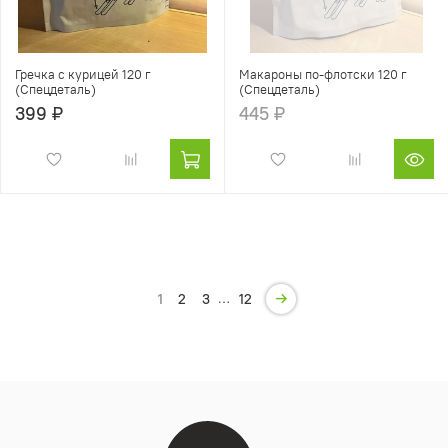
Гречка с курицей 120 г
Макароны по-флотски 120 г
(Спецдеталь)
(Спецдеталь)
399 ₽
445 ₽
…
1
2
3
12