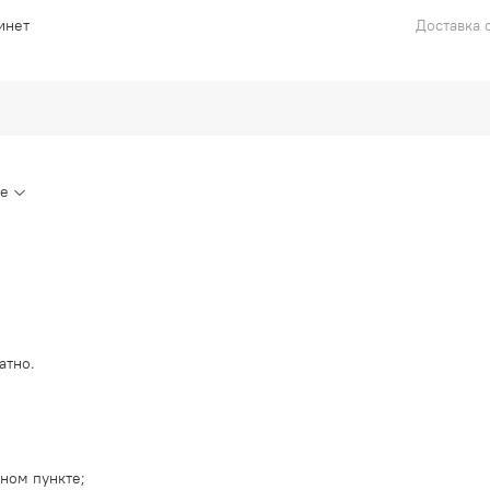
инет
Доставка с
ие
атно.
ном пункте;