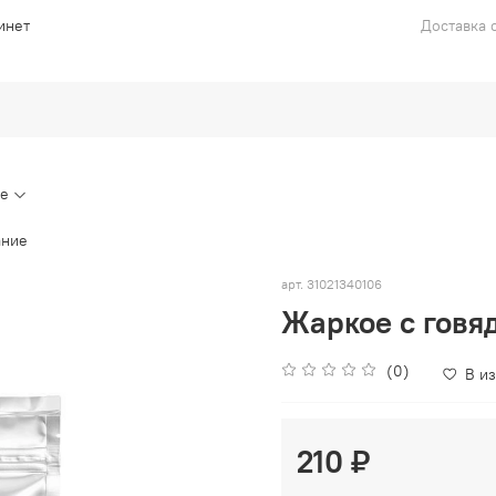
инет
Доставка с
ие
ание
арт.
31021340106
Жаркое с говя
(0)
В и
210 ₽