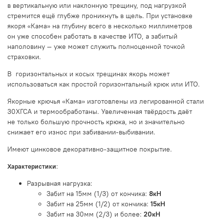
в вертикальную или наклонную трещину, под нагрузкой
стремится ещё глубже проникнуть в щель. При установке
якоря «Кама» на глубину всего в несколько миллиметров
он уже способен работать в качестве ИТО, а забитый
наполовину — уже может служить полноценной точкой
страховки.
В горизонтальных и косых трещинах якорь может
использоваться как простой горизонтальный крюк или ИТО.
Якорные крючья «Кама» изготовлены из легированной стали
30ХГСА и термообработаны. Увеличенная твёрдость даёт
не только большую прочность крюка, но и значительно
снижает его износ при забивании-выбивании.
Имеют цинковое декоративно-защитное покрытие.
:
Характеристики
Разрывная нагрузка:
Забит на 15мм (1/3) от кончика:
8кН
Забит на 25мм (1/2) от кончика:
15кН
Забит на 30мм (2/3) и более:
20кН