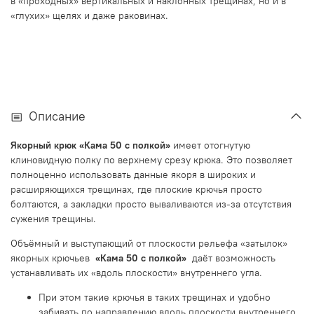
в «проходных» вертикальных и наклонных трещинах, но и в
«глухих» щелях и даже раковинах.
Описание
Якорный крюк «Кама 50 с полкой»
имеет отогнутую
клиновидную полку по верхнему срезу крюка. Это позволяет
полноценно использовать данные якоря в широких и
расширяющихся трещинах, где плоские крючья просто
болтаются, а закладки просто вываливаются из-за отсутствия
сужения трещины.
Объёмный и выступающий от плоскости рельефа «затылок»
якорных крючьев
«Кама 50 с полкой»
даёт возможность
устанавливать их «вдоль плоскости» внутреннего угла.
При этом такие крючья в таких трещинах и удобно
забивать по направлению вдоль плоскости внутреннего