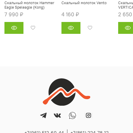
Скальный молоток Hammer
Скальный молоток Vento
Скальн
Eagle Speleagle (Kong)
VERTIC
7 990 ₽
4 160 ₽
2 650
+7(961) 512-60-44
+7(861) 224-78-12