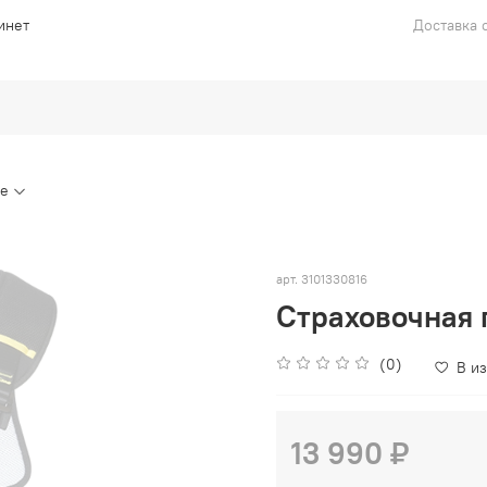
инет
Доставка с
ие
арт.
3101330816
Страховочная 
(0)
В и
13 990 ₽