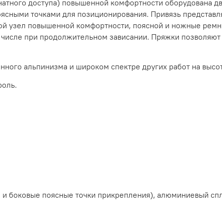
атного доступа) повышенной комфортности оборудована двум
поясными точками для позиционирования. Привязь представ
ой узел повышенной комфортности, поясной и ножные ремни
м числе при продолжительном зависании. Пряжки позволяют 
ного альпинизма и широком спектре других работ на высот
роль.
я и боковые поясные точки прикрепления), алюминиевый спл