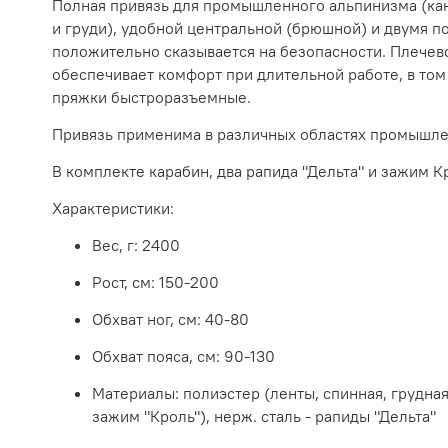
Полная привязь для промышленного альпинизма (кан
и груди), удобной центральной (брюшной) и двумя 
положительно сказывается на безопасности. Плечев
обеспечивает комфорт при длительной работе, в то
пряжки быстроразъемные.
Привязь применима в различных областях промышлен
В комплекте карабин, два рапида "Дельта" и зажим К
Характеристики:
Вес, г: 2400
Рост, см: 150-200
Обхват ног, см: 40-80
Обхват пояса, см: 90-130
Материалы: полиэстер (ленты, спинная, грудна
зажим "Кроль"), нерж. сталь - рапиды "Дельта"