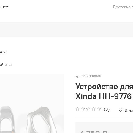
инет
Доставка с
ие
ойства
арт.
3101330848
Устройство дл
Xinda HH-9776
(0)
В и