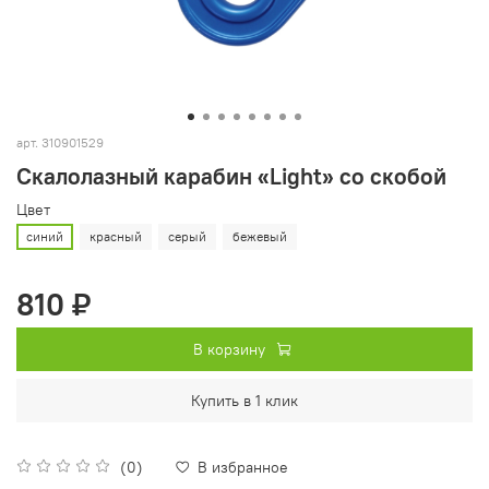
арт.
310901529
Скалолазный карабин «Light» со скобой
Цвет
синий
красный
серый
бежевый
810 ₽
В корзину
Купить в 1 клик
(0)
В избранное