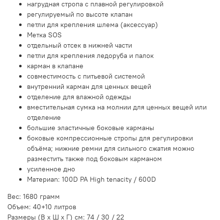
нагрудная стропа с плавной регулировкой
регулируемый по высоте клапан
петли для крепления шлема (аксессуар)
Метка SOS
отдельный отсек в нижней части
петли для крепления ледоруба и палок
карман в клапане
совместимость с питьевой системой
внутренний карман для ценных вещей
отделение для влажной одежды
вместительная сумка на молнии для ценных вещей или
отделение
большие эластичные боковые карманы
боковые компрессионные стропы для регулировки
объёма; нижние ремни для сильного сжатия можно
разместить также под боковым карманом
усиленное дно
Материаn: 100D PA High tenacity / 600D
Вес: 1680 грамм
Объем: 40+10 литров
Размеры (В x Ш x Г) см: 74 / 30 / 22