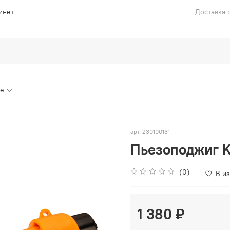
инет
Доставка с
ие
арт.
230100131
Пьезоподжиг K
(0)
В и
1 380 ₽