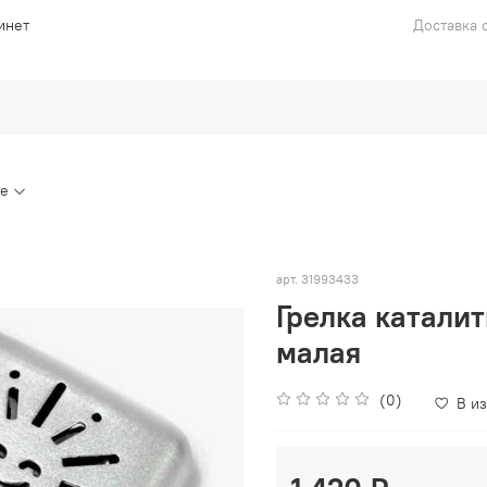
инет
Доставка с
ие
арт.
31993433
Грелка катали
малая
(0)
В и