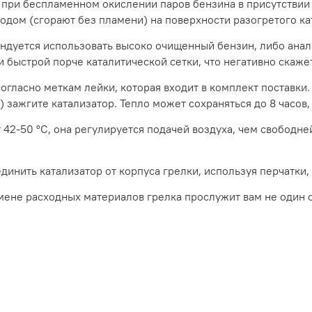
 при беспламенном окислении паров бензина в присутствии 
родом (сгорают без пламени) на поверхности разогретого ка
мендуется использовать высоко очищенный бензин, либо ана
 быстрой порче каталитической сетки, что негативно скажет
огласно меткам лейки, которая входит в комплект поставки.
 зажгите катализатор. Тепло может сохраняться до 8 часов,
2-50 °С, она регулируется подачей воздуха, чем свободней 
инить катализатор от корпуса грелки, используя перчатки,
ене расходных материалов грелка прослужит вам не один 