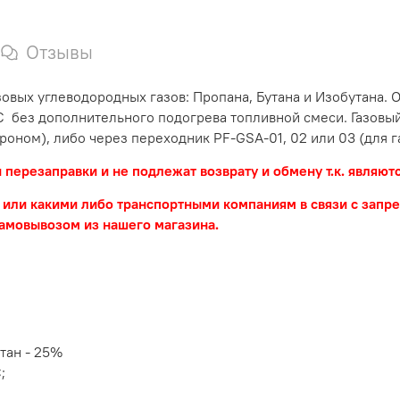
Отзывы
зовых углеводородных газов: Пропана, Бутана и Изобутана.
°С без дополнительного подогрева топливной смеси. Газов
роном), либо через переходник PF-GSA-01, 02 или 03 (для 
перезаправки и не подлежат возврату и обмену т.к. являю
Ф или какими либо транспортными компаниям в связи с зап
самовывозом из нашего магазина.
утан - 25%
;