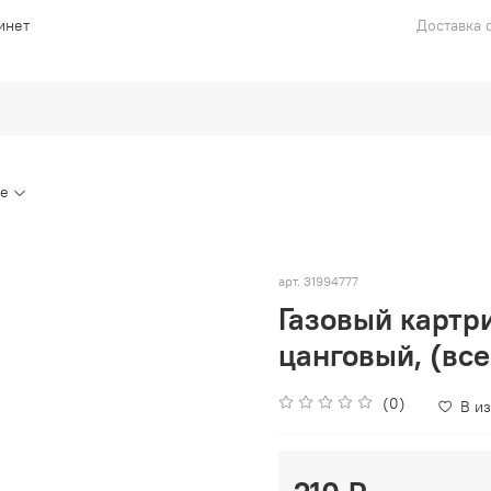
инет
Доставка с
ие
арт.
31994777
Газовый картр
цанговый, (вс
(0)
В и